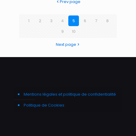
Prev page
1
2
3
4
5
6
7
8
9
10
Next page
Mentions légales et politique de confidentialité
Politique de Cookies