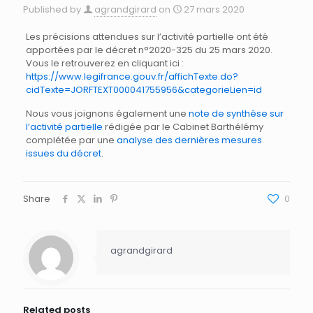
Published by
agrandgirard
on
27 mars 2020
Les précisions attendues sur l’activité partielle ont été
apportées par le décret n°2020-325 du 25 mars 2020.
Vous le retrouverez en cliquant ici :
https://www.legifrance.gouv.fr/affichTexte.do?
cidTexte=JORFTEXT000041755956&categorieLien=id
Nous vous joignons également une
note de synthèse sur
l’activité partielle
rédigée par le Cabinet Barthélémy
complétée par une
analyse des dernières mesures
issues du décret
.
Share
0
agrandgirard
Related posts